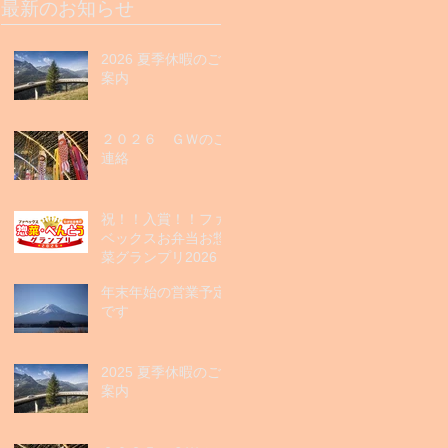
最新のお知らせ
2026 夏季休暇のご
案内
２０２６ ＧＷのご
連絡
祝！！入賞！！ファ
ベックスお弁当お惣
菜グランプリ2026
年末年始の営業予定
です
2025 夏季休暇のご
案内