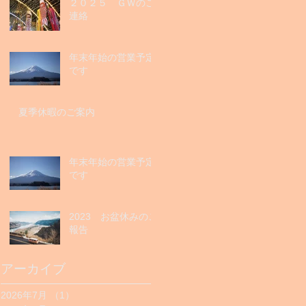
２０２５ ＧＷのご
連絡
年末年始の営業予定
です
夏季休暇のご案内
年末年始の営業予定
です
2023 お盆休みのご
報告
アーカイブ
2026年7月
（1）
1件の記事